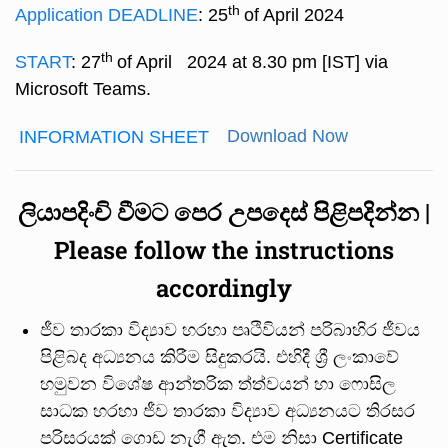
th
Application DEADLINE
: 25
of April 2024
th
START
: 27
of April 2024 at 8.30 pm [IST] via
Microsoft Teams.
INFORMATION SHEET
:
Download Now
ලියාපදිංචි
වීමට
පෙර
උපදෙස්
පිළිපදින්න |
Please follow the instructions
accordingly
ජීව තාරකා විද්‍යාව හරහා පෘථිවියන් පරිබාහිර ජීවය
පිළිබද අධ්‍යනය කිරීම සිදුකරයි. එහිදී ශ්‍රී ලංකාවේ
හමුවන විශේෂ ආන්තරික ත්ත්වයන් හා ෆොසිල
සාධක හරහා ජීව තාරකා විද්‍යාව අධ්‍යනයට තිරසර
පරිසරයක් ගොඩ නැගී ඇත. එම නිසා Certificate