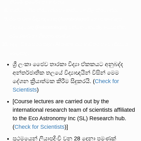
කිරීමේ ක්‍රමවේද හා භාවිතය.
කෘතීම ඛණිජ නිර්මාණය හා කෘතිම ෆොසිල නිර්මාණය.
ජීව තාරකා විද්‍යාඥයෙකු (Astrobiologist) හෝ පාෂාණභූත
විද්‍යාඥයෙකු (Paleontologist) වන්නේ කෙසේද, අධ්‍යාපනික,
පර්යේෂණ හා ශිෂ්‍යත්ව අවස්ථා.
අදාළ විෂය පථය සඳහා AI තාක්ෂණය භාවිතය හා වාණිජමය
වෙළදපල.
ශ්‍රී ලංකා ජෛව තාරකා විද්‍යා ඒකකයට අනුබද්ද
අන්තර්ජාතික තලයේ විද්‍යාඥයින් විසින් මෙම
දේශන ක්‍රියාත්මක කිරීම සිදුකරයි. (
Check for
Scientists
)
[Course lectures are carried out by the
international research team of scientists affiliated
to the Eco Astronomy Inc (SL) Research hub.
(
Check for Scientists
)]
ප්‍රථමයෙන් ලියාපදිංචි වන 28 දෙනා පමණක්