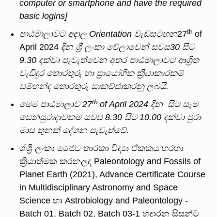
computer or smartphone and have the required
basic logins]
th
පාඨමාලාවට
අදාල
Orientation
වැඩසටහන
27
of
April 2024
දින
ශ්‍රී
ලංකා
වේලාවෙන්
සවස
30
සිට
9.30
දක්වා
පැවැත්වෙන
අතර
පාඨමාලාවට
ආශ්‍රිත
වැඩිදුර
තොරතුරු
හා
ප්‍රායෝගික
ක්‍රියාකාරකම්
සම්භන්ද
තොරතුරු
සාකච්ජාකරනු
ලබයි
.
th
මෙම පාඨමාලාව 27
of April 2024 දින සිට සෑම
සෙනසුරාදාවකම සවස 8.30 සිට 10.00 දක්වා පුරා
මාස තුනක් දේශන පැවැත්වේ.
ශ්‍ශ්‍රී ලංකා ජෛව තාරකා විද්‍යා ඒකකය හරහා
ක්‍රියාත්මක කරනලද Paleontology and Fossils of
Planet Earth (2021), Advance Certificate Course
in Multidisciplinary Astronomy and Space
Science හා Astrobiology and Paleontology -
Batch 01, Batch 02, Batch 03-1 හදාරන සිසුන්ට