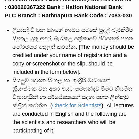
: 030020367322 Bank : Hatton National Bank
PLC Branch : Rathnapura Bank Code : 7083-030
ලියාපදිංචි වන ඔබගේ නාමය යටතේ මුදල් බැරකිරීම
සිදුකල යුතු අතර, බැරකල පත්‍රිකාවේ පිටපතක් පහත
පෝරමයට අතුලත් කරන්න. [The money should be
credited under your name of registration and a
copy or screenshot or the slip, should be
included in the form below].
සියලුම දේශන සිංහල හා ඉංග්‍රීසි මාධයෙන්
ක්‍රියාත්මක වන අතර එයට සම්භන්දව වීමට නියමිත
විද්‍යාඥයින් හා පර්යේෂකයන් සදහා පහත ලින්කුව
ක්ලික් කරන්න. (
Check for Scientists
) All lectures
are conducted in English and the following are
the scientists and researchers who will be
participating of it.