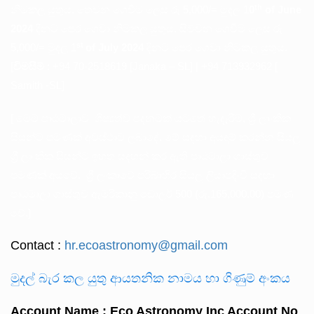
th
නිමකල යුතුය. තෙවන ගෙවීම ලෙස රු 5,000/= මුදල 1
0
of June
2024
දිනට පෙර ගෙවා නිමකල යුතුය. සිව්වන ගෙවීම ලෙස රු
st
5,000/= මුදල 1
of July 2024
දිනට පෙර ගෙවා නිමකල යුතුය.
[
විමසීම්
: +94 70-2518619 [Janaka – SL] | +94 713932962 [
Samith -SL]
[ මෙම පාඨමාලාව ශිෂ්‍යත්ව පදනමක් යටතේ හැදෑරීම, ශ්‍රී ලාංකික
සිසුන්ට පමණක් අවස්ථාව ලබාදේ. මේ සදහා අයදුම් කරන්න සියලු
ශ්‍රී ලාංකික සිසුන්ට ඉහත සදහන් කර ඇති පාඨමාලා ගාස්තුව
පමණක් අයවේ. ශ්‍රී ලංකාවේ පරිබාහිර සියලු ලියාපදිංචි සදහා
පාඨමාලා ගාස්තුව ඇමරිකානු ඩොලර් 500 (රු.165,000.00) පමණ
වේ.]
Contact :
hr.ecoastronomy@gmail.com
මුදල් බැර කල යුතු ආයතනික නාමය හා ගිණුම් අංකය
Account Name : Eco Astronomy Inc Account No