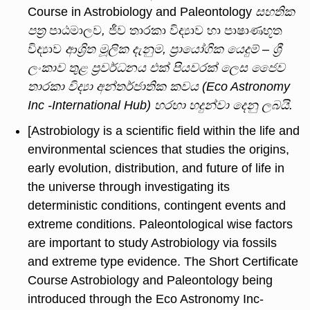
Course in Astrobiology and Paleontology
සහතික
පත්
පාඨමාලව
,
ජීව තාරකා විද්‍යාව හා පාෂාණභූත
විද්‍යාව
ආශ්
රිත
මූලික
දැනුම
,
ප්
රායෝගික
යෙදුම්
–
ශ්
ලංකාව
තුළ
ප්
රවර්ධනය
එක්
පියවරක්
ලෙස
ජෛව
තාරකා
විද්
අන්තර්ජාතික
කවය
(Eco Astronomy
Inc -International Hub)
හරහා
හදුන්වා
දෙනු
ලබයි
.
[Astrobiology is a scientific field within the life and
environmental sciences that studies the origins,
early evolution, distribution, and future of life in
the universe through investigating its
deterministic conditions, contingent events and
extreme conditions. Paleontological wise factors
are important to study Astrobiology via fossils
and extreme type evidence. The Short Certificate
Course Astrobiology and Paleontology being
introduced through the Eco Astronomy Inc-