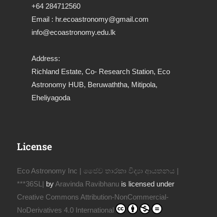
+64 284712560
Email : hr.ecoastronomy@gmail.com
info@ecoastronomy.edu.lk
Address:
Richland Estate, Co- Research Station, Eco
Astronomy HUB, Beruwaththa, Mitipola,
Eheliyagoda
License
Eco Astronomy Inc | ජෛව තාරකා විද්‍යා ආයතනය |
***36SL|
by
Aravinda Ravibhanu
is licensed under
Creative Commons Attribution-NonCommercial-
NoDerivatives 4.0 International