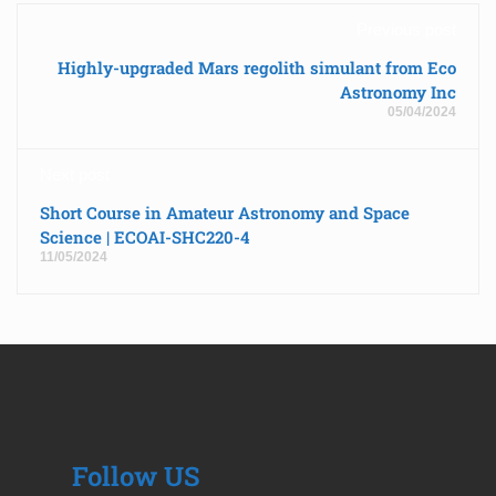
Previous post
Highly-upgraded Mars regolith simulant from Eco
Astronomy Inc
05/04/2024
Next post
Short Course in Amateur Astronomy and Space
Science | ECOAI-SHC220-4
11/05/2024
Follow US