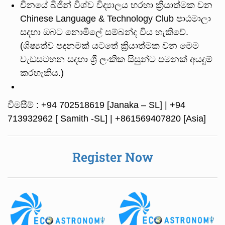
චීනයේ බීජින් විශ්ව විද්‍යාලය හරහා ක්‍රියාත්මක වන
Chinese Language & Technology Club පාඨමාලා
සදහා ඔබට නොමිලේ සම්බන්ද විය හැකිවේ.
(ශිෂ්‍යත්ව පදනමක් යටතේ ක්‍රියාත්මක වන මෙම
වැඩසටහන සදහා ශ්‍රී ලංකික සිසුන්ට පමනක් අයදුම්
කරහැකිය.)
විමසීම් : +94 702518619 [Janaka – SL] | +94
713932962 [ Samith -SL] | +861569407820 [Asia]
Register Now