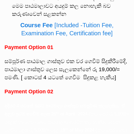
මෙම පාඨමාලාවට අයදුම් කල නොහැකි බව
කරුණාවෙන් සළකන්න
Course Fee
[Included -Tuition Fee,
Examination Fee, Certification fee]
Payment Option 01
සම්පූර්ණ පාඨමාල ගාස්තුව එක වර ගෙවීම් සිදුකිරීමේදි,
පාඨමාලා ගාස්තුව ලෙස සැලකෙන්නේ රු 19,000/=
පමණි. [ කොටස් 4 යටතේ ගෙවීම සිදුකළ හැකිය]
Payment Option 02
අදියර
4
යටතේ
ඔබට
පාඨමාලා
ගාස්තුව
සම්පූර්ණ
කලහැකිය
.
ඒ
th
අනුව
ප්‍රථම
ගෙවීම
ලෙස
25
of April 2024
දිනට පෙර රු 5,000/=
මුදලක් හා ගෙවා ඔබට පාඨමාලාව ආරම්භ කළ හැකිය. දෙවන
th
ගෙවීම ලෙස රු 5,000/= මුදල 1
9
of May 2024
දිනට පෙර ගෙවා