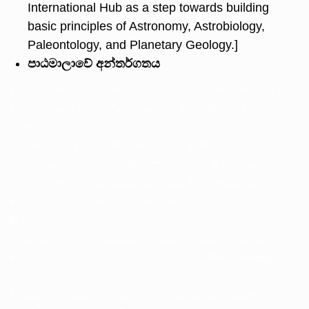
International Hub as a step towards building
basic principles of Astronomy, Astrobiology,
Paleontology, and Planetary Geology.]
පාඨමාලාවේ
අන්තර්ගතය
ජීව තාරකා විද්‍යාව , පාෂාණභූත විද්‍යාව හා ෆොසිල හඳුන්වා දීම.
අදාල විෂයේ අධ්‍යාපනික, පර්යේෂණ හා වාණිජමය අවස්ථා
හඳුන්වාදීම.
සෞරග්‍රහ මණ්ඩලය නිර්මාණය, ජීවය ඇතිවීම, ආන්තරික
තත්ත්වයන්, හා ෆොසිල. [අනිකුත් සෞරග්‍රහ මණ්ඩලවල හා
ග්‍රහලෝක හා තාරීය වස්තූන් වල ජීවය පිළිබඳ අධ්‍යනය.
මූලික භූවිද්‍යාව, ඛණිජ හා ෆොසිලකරණය.
ශ්‍රී ලංකාවේ ෆොසිල තැම්පතු හඳුනාගැනීම, උපකරණ භාවිතය,
රසායනාගාර දත්ත සැකසීම හා ඩිජිටල් සංරක්ෂණ යෙදුම්.
අඟහරු රෝවර දත්ත භාවිතය, අඟහරු මත Trace Geology
අධ්‍යනය හා පර්යේෂණ අවස්ථා.
ආදිකාලීන පරිසරය ෆොසිල දත්ත ඇසුරෙන් ප්‍රතිනිර්මාණය