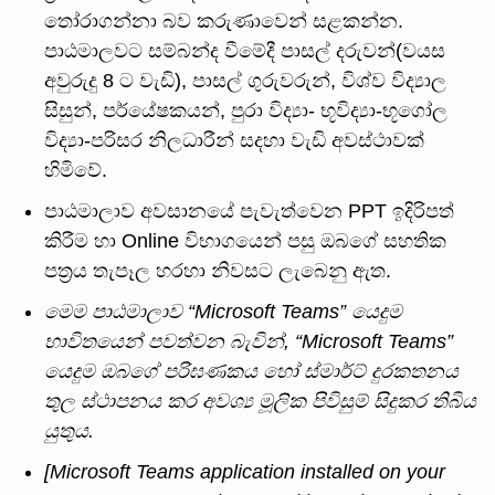
තෝරාගන්නා බව කරුණාවෙන් සළකන්න.
පාඨමාලවට සම්බන්ද වීමේදී පාසල් දරුවන්(වයස
අවුරුදු 8 ට වැඩි), පාසල් ගුරුවරුන්, විශ්ව විද්‍යාල
සිසුන්, පර්යේෂකයන්, පුරා විද්‍යා- භූවිද්‍යා-භූගෝල
විද්‍යා-පරිසර නිලධාරීන් සදහා වැඩි අවස්ථාවක්
හිමිවේ.
පාඨමාලාව අවසානයේ පැවැත්වෙන PPT ඉදිරිපත්
කිරීම හා Online විභාගයෙන් පසු ඔබගේ සහතික
පත්‍රය තැපෑල හරහා නිවසට ලැබෙනු ඇත.
මෙම
පාඨමාලාව
“
Microsoft Teams
”
යෙදුම
භාවිතයෙන්
පවත්වන
බැවින්
,
“
Microsoft Teams
”
යෙදුම
ඔබගේ
පරිඝණකය
හෝ
ස්මාර්ට්
දුරකතනය
තුල
ස්ථාපනය
කර
අවශ්‍ය
මූලික
පිවිසුම්
සිදුකර
තිබිය
යුතුය.
[Microsoft Teams application installed on your