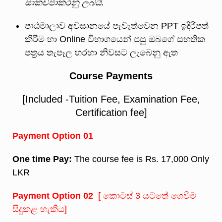
සාකච්ජාකරනු ලබයි.
පාඨමාලාව අවසානයේ පැවැත්වෙන PPT ඉදිරිපත්
කිරීම හා Online විභාගයෙන් පසු ඔබගේ සහතික
පත්‍රය තැපෑල හරහා නිවසට ලැබෙනු ඇත
Course Payments
[Included -Tuition Fee, Examination Fee,
Certification fee]
Payment Option 01
One time Pay:
The course fee is Rs. 17,000 Only
LKR
Payment Option 02
[ කොටස් 3 යටතේ ගෙවීම
සිදුකළ හැකිය]