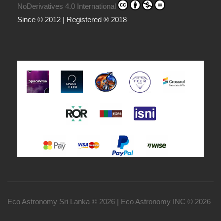
NoDerivatives 4.0 International
Since © 2012 | Registered ® 2018
Eco Astronomy Sri Lanka © 2026 | Eco Astronomy INC © 2026