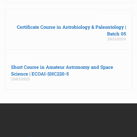
Previous post
Certificate Course in Astrobiology & Paleontology |
Batch 05
28/11/2024
Next post
Short Course in Amateur Astronomy and Space
Science | ECOAI-SHC220-5
10/01/2025