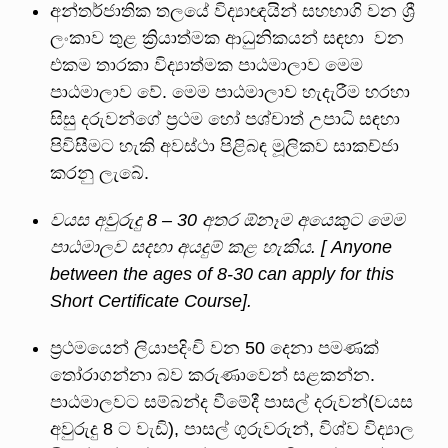
අන්තර්ජාතික තලයේ විද්‍යාඥයින් සහභාගි වන ශ්‍රී
ලංකාව තුළ ක්‍රියාත්මක ආධුනිකයන් සඳහා වන
එකම තාරකා විද්‍යාත්මක පාඨමාලාව මෙම
පාඨමාලාව වේ. මෙම පාඨමාලාව හැදැරීම හරහා
සිසු දරුවන්ගේ ප්‍රථම හෝ පශ්චාත් උපාධි සඳහා
පිවිසීමට හැකි අවස්ථා පිළිබඳ මූලිකව සාකච්ජා
කරනු ලැබේ.
වයස
අවුරුදු
8 – 30
අතර
ඕනෑම
අයෙකුට
මෙම
පාඨමාලව
සදහා
අයදුම්
කළ
හැකිය
.
[ Anyone
between the ages of 8-30 can apply for this
Short Certificate Course].
ප්‍රථමයෙන් ලියාපදිංචි වන 50 දෙනා පමණක්
තෝරාගන්නා බව කරුණාවෙන් සළකන්න.
පාඨමාලවට සම්බන්ද වීමේදී පාසල් දරුවන්(වයස
අවුරුදු 8 ට වැඩි), පාසල් ගුරුවරුන්, විශ්ව විද්‍යාල