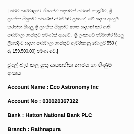
[ මෙම පාඨමාලාව ශිෂ්‍යත්ව පදනමක් යටතේ හැදෑරීම, ශ්‍රී
ලාංකික සිසුන්ට පමණක් අවස්ථාව ලබාදේ. මේ සදහා අයදුම්
කරන්න සියලු ශ්‍රී ලාංකික සිසුන්ට ඉහත සදහන් කර ඇති
පාඨමාලා ගාස්තුව පමණක් අයවේ. ශ්‍රී ලංකාවේ පරිබාහිර සියලු
ලියපදිංචි සදහා පාඨමාලා ගාස්තුව ඇමරිකානු ඩොලර් 550 (
රු.159,500.00) පමණ වේ.]
මුදල් බැර කල යුතු ආයතනික නාමය හා ගිණුම්
අංකය
Account Name : Eco Astronomy Inc
Account No : 030020367322
Bank : Hatton National Bank PLC
Branch : Rathnapura