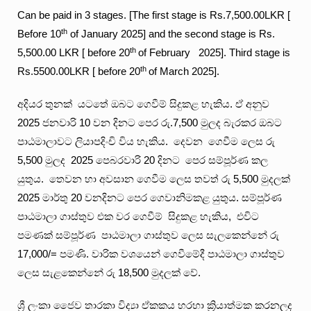
Can be paid in 3 stages. [The first stage is Rs.7,500.00LKR [
th
Before 10
of January 2025] and the second stage is Rs.
th
5,500.00 LKR [ before 20
of February 2025]. Third stage is
th
Rs.5500.00LKR [ before 20
of March 2025].
අදියර තුනක් යටතේ ඔබට ගෙවීම් සිදුකළ හැකිය. ඒ අනුව
2025 ජනවාරි 10 වන දිනට පෙර රු.7,500 මුලද බැරකර ඔබට
පාඨමාලාවට ලියාපදිංචි විය හැකිය. දෙවන ගෙවීම ලෙස රු
5,500 මුලද 2025 පෙබරවාරි 20 දිනට පෙර සම්පූර්ණ කල
යුතුය. තෙවන හා අවසාන ගෙවීම ලෙස තවත් රු 5,500 මුදලක්
2025 මාර්තු 20 වනදිනට පෙර ගෙවානිමකළ යුතුය. සම්පූර්ණ
පාඨමාලා ගාස්තුව එක වර ගෙවීම් සිදුකළ හැකිය, එවිට
පමණක් සම්පූර්ණ පාඨමාලා ගාස්තුව ලෙස සැලකෙන්නේ රු
17,000/= පමණි. වාරික වශයෙන් ගෙවීමේදී පාඨමාලා ගාස්තුව
ලෙස සැළකෙන්නේ රු 18,500 මුදලක් වේ.
ශ්‍රී ලංකා ජෛව තාරකා විද්‍යා ඒකකය හරහා ක්‍රියාත්මක කරනලද