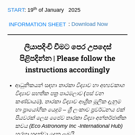
th
START
: 19
of January 2025
INFORMATION SHEET
:
Download Now
ලියාපදිංචි
වීමට
පෙර
උපදෙස්
පිළිපදින්න | Please follow the
instructions accordingly
ආධුනිකයන් සඳහා
තාරකා විද්‍යාව හා අභ්‍යවකාශ
විද්‍යාව සහතික පත්‍ර පාඨමලාව (පස් වන
කණ්ඩායම), තාරකා විද්‍යාව ආශ්‍රිත මූලික දැනුම
හා ප්‍රායෝගික යෙදුම් – ශ්‍රී ලංකාව ප්‍රවර්ධනය එක්
පියවරක් ලෙස ජෛව තාරකා විද්‍යා අන්තර්ජාතික
කවය (Eco Astronomy Inc -International Hub)
හරහා හදුන්වා දෙනු ලබයි.