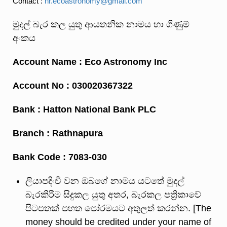
Contact :
hr.ecoastronomy@gmail.com
මුදල් බැර කල යුතු ආයතනික නාමය හා ගිණුම්
අංකය
Account Name : Eco Astronomy Inc
Account No : 030020367322
Bank : Hatton National Bank PLC
Branch : Rathnapura
Bank Code : 7083-030
ලියාපදිංචි වන ඔබගේ නාමය යටතේ මුදල්
බැරකිරීම සිදුකල යුතු අතර, බැරකල පත්‍රිකාවේ
පිටපතක් පහත පෝරමයට අතුලත් කරන්න. [The
money should be credited under your name of