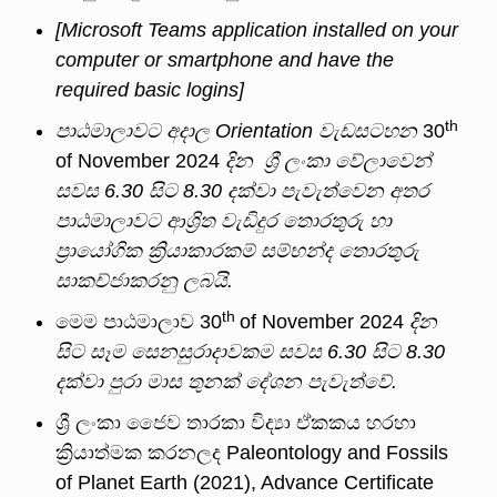
[Microsoft Teams application installed on your
computer or smartphone and have the
required basic logins]
th
පාඨමාලාවට
අදාල
Orientation
වැඩසටහන
30
of November 2024
දින
ශ්‍රී
ලංකා
වේලාවෙන්
සවස
6.30
සිට
8.30
දක්වා
පැවැත්වෙන
අතර
පාඨමාලාවට
ආශ්‍රිත
වැඩිදුර
තොරතුරු
හා
ප්‍රායෝගික
ක්‍රියාකාරකම්
සම්භන්ද
තොරතුරු
සාකච්ජාකරනු
ලබයි
.
th
මෙම පාඨමාලාව 30
of November 2024
දින
සිට
සෑම
සෙනසුරාදාවකම
සවස
6.30
සිට
8.30
දක්වා
පුරා
මාස
තුනක්
දේශන
පැවැත්වේ
.
ශ්‍රී ලංකා ජෛව තාරකා විද්‍යා ඒකකය හරහා
ක්‍රියාත්මක කරනලද Paleontology and Fossils
of Planet Earth (2021), Advance Certificate