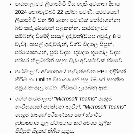
පාඨමාලාවට ලියාපදිංචි විය හැකි අවසාන දිනය
2024 නොවැම්බර් 22 දක්වා පමණි. ප්‍රථමයෙන්
ලියාපදිංචි වන 50 දෙනා පමණක් තෝරාගන්නා
බව කරුණාවෙන් සළකන්න. පාඨමාලවට
සම්බන්ද වීමේදී පාසල් දරුවන්(වයස අවුරුදු 8 ට
වැඩි), පාසල් ගුරුවරුන්, විශ්ව විද්‍යාල සිසුන්,
පර්යේෂකයන්, පුරා විද්‍යා- භූවිද්‍යා-භූගෝල විද්‍යා-
පරිසර නිලධාරීන් සදහා වැඩි අවස්ථාවක් හිමිවේ.
පාඨමාලාව අවසානයේ පැවැත්වෙන PPT ඉදිරිපත්
කිරීම හා Online විභාගයෙන් පසු ඔබගේ සහතික
පත්‍රය තැපෑල හරහා නිවසට ලැබෙනු ඇත.
මෙම
පාඨමාලාව
“
Microsoft Teams
”
යෙදුම
භාවිතයෙන්
පවත්වන
බැවින්
,
“
Microsoft Teams
”
යෙදුම
ඔබගේ
පරිඝණකය
හෝ
ස්මාර්ට්
දුරකතනය
තුල
ස්ථාපනය
කර
අවශ්‍ය
මූලික
පිවිසුම්
සිදුකර
තිබිය
යුතුය.