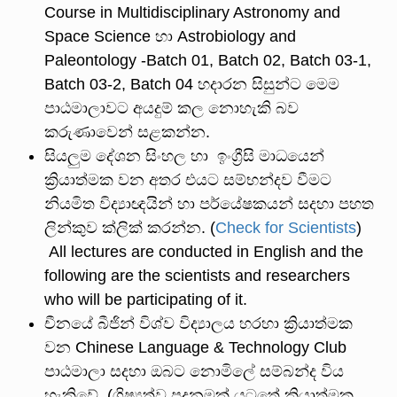
Course in Multidisciplinary Astronomy and
Space Science හා Astrobiology and
Paleontology -Batch 01, Batch 02, Batch 03-1,
Batch 03-2, Batch 04 හදාරන සිසුන්ට මෙම
පාඨමාලාවට අයදුම් කල නොහැකි බව
කරුණාවෙන් සළකන්න.
සියලුම දේශන සිංහල හා ඉංග්‍රීසි මාධයෙන්
ක්‍රියාත්මක වන අතර එයට සම්භන්දව වීමට
නියමිත විද්‍යාඥයින් හා පර්යේෂකයන් සදහා පහත
ලින්කුව ක්ලික් කරන්න. (
Check for Scientists
)
All lectures are conducted in English and the
following are the scientists and researchers
who will be participating of it.
චීනයේ බීජින් විශ්ව විද්‍යාලය හරහා ක්‍රියාත්මක
වන Chinese Language & Technology Club
පාඨමාලා සදහා ඔබට නොමිලේ සම්බන්ද විය
හැකිවේ. (ශිෂ්‍යත්ව පදනමක් යටතේ ක්‍රියාත්මක