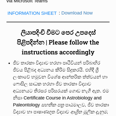
via Microsoft Teams
INFORMATION SHEET
:
Download Now
ලියාපදිංචි
වීමට
පෙර
උපදෙස්
පිළිපදින්න | Please follow the
instructions accordingly
ජීව තාරකා විද්‍යාව හරහා පෘථිවියන් පරිබාහිර
ජීවය පිළිබද අධ්‍යනය කිරීම සිදුකරයි. එහිදී ශ්‍රී
ලංකාවේ හමුවන විශේෂ ආන්තරික ත්ත්වයන් හා
ෆොසිල සාධක හරහා ජීව තාරකා විද්‍යාව
අධ්‍යනයට තිරසර පරිසරයක් ගොඩ නැගී ඇත. එම
නිසා Certificate Course in Astrobiology and
Paleontology
සහතික
පත්
පාඨමාලව
,
ජීව තාරකා
විද්‍යාව හා පාෂාණභූත විද්‍යාව
ආශ්
රිත
මූලික
දැනුම
,