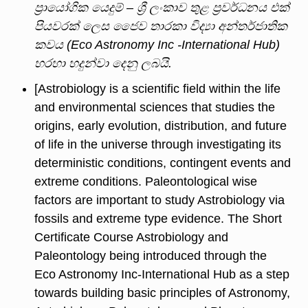
ප්
රායෝගික
යෙදුම්
–
ශ්
ලංකාව
තුළ
ප්
රවර්ධනය
එක්
පියවරක්
ලෙස
ජෛව
තාරකා
විද්
අන්තර්ජාතික
කවය
(Eco Astronomy Inc -International Hub)
හරහා
හදුන්වා
දෙනු
ලබයි
.
[Astrobiology is a scientific field within the life
and environmental sciences that studies the
origins, early evolution, distribution, and future
of life in the universe through investigating its
deterministic conditions, contingent events and
extreme conditions. Paleontological wise
factors are important to study Astrobiology via
fossils and extreme type evidence. The Short
Certificate Course Astrobiology and
Paleontology being introduced through the
Eco Astronomy Inc-International Hub as a step
towards building basic principles of Astronomy,