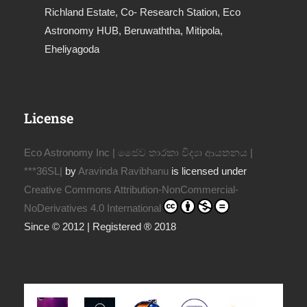
Richland Estate, Co- Research Station, Eco
Astronomy HUB, Beruwaththa, Mitipola,
Eheliyagoda
License
Eco Astronomy Inc | ජෛව තාරකා විද්‍යා ආයතනය |
***36SL|
by
Aravinda Ravibhanu
is licensed under
Creative Commons Attribution-NonCommercial-
NoDerivatives 4.0 International
Since © 2012 | Registered ® 2018