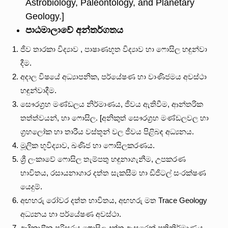
Astrobiology, Paleontology, and Planetary
Geology.]
පාඨමාලාවේ
අන්තර්ගතය
ජීව තාරකා විද්‍යාව , පාෂාණභූත විද්‍යාව හා ෆොසිල හඳුන්වා
දීම.
අදාල විෂයේ අධ්‍යාපනික, පර්යේෂණ හා වාණිජමය අවස්ථා
හඳුන්වාදීම.
සෞරග්‍රහ මණ්ඩලය නිර්මාණය, ජීවය ඇතිවීම, ආන්තරික
තත්ත්වයන්, හා ෆොසිල. [අනිකුත් සෞරග්‍රහ මණ්ඩලවල හා
ග්‍රහලෝක හා තාරීය වස්තූන් වල ජීවය පිළිබඳ අධ්‍යනය.
මූලික භූවිද්‍යාව, ඛණිජ හා ෆොසිලකරණය.
ශ්‍රී ලංකාවේ ෆොසිල තැම්පතු හඳුනාගැනීම, උපකරණ
භාවිතය, රසායනාගාර දත්ත සැකසීම හා ඩිජිටල් සංරක්ෂණ
යෙදුම්.
අඟහරු රෝවර දත්ත භාවිතය, අඟහරු මත Trace Geology
අධ්‍යනය හා පර්යේෂණ අවස්ථා.
ආදිකාලීන පරිසරය ෆොසිල දත්ත ඇසුරෙන් ප්‍රතිනිර්මාණය