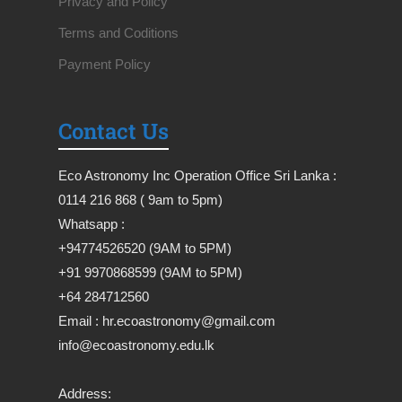
Privacy and Policy
Terms and Coditions
Payment Policy
Contact Us
Eco Astronomy Inc Operation Office Sri Lanka :
0114 216 868 ( 9am to 5pm)
Whatsapp :
+94774526520 (9AM to 5PM)
+91 9970868599 (9AM to 5PM)
+64 284712560
Email : hr.ecoastronomy@gmail.com
info@ecoastronomy.edu.lk
Address: