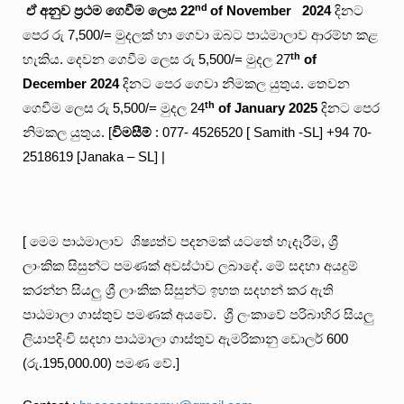
nd
ඒ
අනුව
ප්‍රථම
ගෙවීම
ලෙස
22
of November 2024
දිනට
පෙර රු 7,500/= මුදලක් හා ගෙවා ඔබට පාඨමාලාව ආරම්භ කළ
th
හැකිය. දෙවන ගෙවීම ලෙස රු 5,500/= මුදල 27
of
December 2024
දිනට පෙර ගෙවා නිමකල යුතුය. තෙවන
th
ගෙවීම ලෙස රු 5,500/= මුදල 24
of January 2025
දිනට පෙර
නිමකල යුතුය. [
විමසීම්
: 077- 4526520 [ Samith -SL] +94 70-
2518619 [Janaka – SL] |
[ මෙම පාඨමාලාව ශිෂ්‍යත්ව පදනමක් යටතේ හැදෑරීම, ශ්‍රී
ලාංකික සිසුන්ට පමණක් අවස්ථාව ලබාදේ. මේ සදහා අයදුම්
කරන්න සියලු ශ්‍රී ලාංකික සිසුන්ට ඉහත සදහන් කර ඇති
පාඨමාලා ගාස්තුව පමණක් අයවේ. ශ්‍රී ලංකාවේ පරිබාහිර සියලු
ලියාපදිංචි සදහා පාඨමාලා ගාස්තුව ඇමරිකානු ඩොලර් 600
(රු.195,000.00) පමණ වේ.]