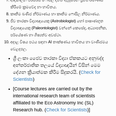
කිරීමේ ක්‍රමවේද හා භාවිතය.
කෘතීම ඛණිජ නිර්මාණය හා කෘතිම ෆොසිල නිර්මාණය.
ජීව තාරකා විද්‍යාඥයෙකු (Astrobiologist) හෝ පාෂාණභූත
විද්‍යාඥයෙකු (Paleontologist) වන්නේ කෙසේද, අධ්‍යාපනික,
පර්යේෂණ හා ශිෂ්‍යත්ව අවස්ථා.
අදාළ විෂය පථය සඳහා AI තාක්ෂණය භාවිතය හා වාණිජමය
වෙළදපල.
ශ්‍රී ලංකා ජෛව තාරකා විද්‍යා ඒකකයට අනුබද්ද
අන්තර්ජාතික තලයේ විද්‍යාඥයින් විසින් මෙම
දේශන ක්‍රියාත්මක කිරීම සිදුකරයි. (
Check for
Scientists
)
[Course lectures are carried out by the
international research team of scientists
affiliated to the Eco Astronomy Inc (SL)
Research hub. (
Check for Scientists
)]