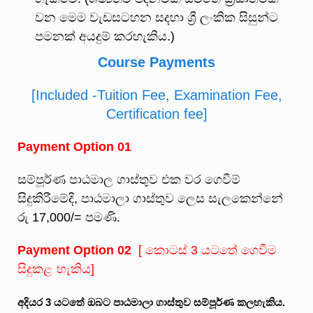
වන මෙම වැඩසටහන සදහා ශ්‍රී ලංකික සිසුන්ට
පමනක් අයදුම් කරහැකිය.)
Course Payments
[Included -Tuition Fee, Examination Fee,
Certification fee]
Payment Option 01
සම්පූර්ණ පාඨමාල ගාස්තුව එක වර ගෙවීම්
සිදුකිරීමේදි, පාඨමාලා ගාස්තුව ලෙස සැලකෙන්නේ
රු 17,000/= පමණි.
Payment Option 02
[ කොටස් 3 යටතේ ගෙවීම
සිදුකළ හැකිය]
අදියර
3
යටතේ
ඔබට
පාඨමාලා
ගාස්තුව
සම්පූර්ණ
කලහැකිය
.