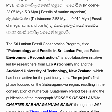
Mya | ශාක ෆොසිල පමණක් හමුවේ ), මයෝසීන (Miocene-
23.05 Mya-5.3 Mya | Fossils of marine organism)
ප්ලයිස්ටොසීන (Pleistocene-2.58 Mya – 0.012 Mya | Fossils
of mega fauna and plants) භූ වකවානුවලට අයත් ජෛවීය
සාධක රැසක් ෆොසිල වශයෙන් හමුවෙයි.
The Sri Lankan Fossil Conservation Program, titled
“Paleontology and Fossils in Sri Lanka: Project Paleo
Environment Reconstruction,”
is a collaborative initiative
led by researchers from
Eco Astronomy Inc
and the
Auckland University of Technology, New Zealand
, which
has been active for the past four years. The project’s first
phase focused on the Sabaragamuwa region, resulting in the
conservation of numerous Quaternary Period fossils and the
publication of the monograph “
FOSSILS OF SRI LANKA:
CHAPTER SABARAGAMUWA BASIN
“
through the
Wild
Lanka Journal
Download Now
. As another phase of the