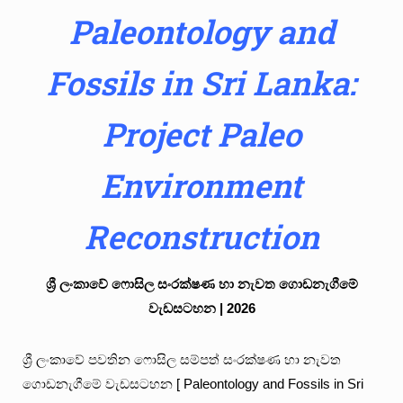
Paleontology and
Fossils in Sri Lanka:
Project Paleo
Environment
Reconstruction
ශ්‍රී ලංකාවේ ෆොසිල සංරක්ෂණ හා නැවත ගොඩනැගීමේ
වැඩසටහන | 2026
ශ්‍රී ලංකාවේ පවතින ෆොසිල සම්පත්
සංරක්ෂණ හා නැවත
ගොඩනැගීමේ වැඩසටහන
[ Paleontology and Fossils in Sri