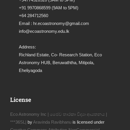
+91 9970868599 (9AM to 5PM)
+64 284712560
Email : hr.ecoastronomy@gmail.com
info@ecoastronomy.edu.lk
Address:
Richland Estate, Co- Research Station, Eco
Astronomy HUB, Beruwaththa, Mitipola,
Eheliyagoda
License
Eco Astronomy Inc | ජෛව තාරකා විද්‍යා ආයතනය |
***36SL|
by
Aravinda Ravibhanu
is licensed under
Creative Commons Attribution-NonCommercial-