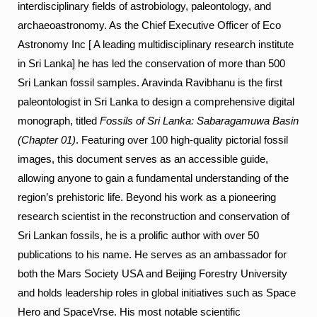
interdisciplinary fields of astrobiology, paleontology, and
archaeoastronomy. As the Chief Executive Officer of Eco
Astronomy Inc [ A leading multidisciplinary research institute
in Sri Lanka] he has led the conservation of more than 500
Sri Lankan fossil samples. Aravinda Ravibhanu is the first
paleontologist in Sri Lanka to design a comprehensive digital
monograph, titled
Fossils of Sri Lanka: Sabaragamuwa Basin
(Chapter 01)
. Featuring over 100 high-quality pictorial fossil
images, this document serves as an accessible guide,
allowing anyone to gain a fundamental understanding of the
region’s prehistoric life. Beyond his work as a pioneering
research scientist in the reconstruction and conservation of
Sri Lankan fossils, he is a prolific author with over 50
publications to his name. He serves as an ambassador for
both the Mars Society USA and Beijing Forestry University
and holds leadership roles in global initiatives such as Space
Hero and SpaceVrse. His most notable scientific