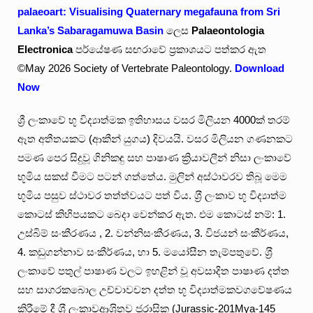
palaeoart: Visualising Quaternary megafauna from Sri
Lanka’s Sabaragamuwa Basin
ලෙස
Palaeontologia
Electronica
පර්යේෂණ සඟරාවේ ප්‍රකාශයට පත්කර ඇත
©May 2026 Society of Vertebrate Paleontology.
Download
Now
ශ්‍රී ලංකාවේ භූ විද්‍යාත්මක ඉතිහාසය වසර මිලියන 4000ක් තරම්
ඈත අතීතයකට (ආකීන් යුගය) දිවයයි. වසර මිලියන ගණනකට
පමණ පෙර සිදුවූ ගිනිකඳු සහ පාෂාණ ක්‍රියාවලීන් නිසා ලංකාවේ
භූමිය සකස් වීමට පටන් ගත්තේය. මුලින් අස්ථාවරව තිබූ මෙම
භූමිය පසුව ස්ථාවර තත්ත්වයට පත් විය. ශ‍්‍රී ලංකාව භූ විද්‍යාත්ම
කොටස් කිහිපයකට බෙදා වෙන්කර ඇත. එම කොටස් නම්: 1.
උස්බිම් සංකීරණය , 2. වන්නිසංකීරණය, 3. විජයන් සංකීර්ණය,
4. කඩුගන්නාව සංකීර්ණය, හා 5. මයෝසීන තැම්පතුවේ. ශ‍්‍රී
ලංකාවේ පතුල් පාෂාණ වලට ඉහළින් වූ අවසාදිත පාෂාණ දත්ත
සහ සාගරකබොල උච්චාවචන දත්ත භූ විද්‍යාත්මකවගවේෂණය
කිරීමේ දී ශ‍්‍රී ලංකාවආශ‍්‍රිතව ජුරාසික (Jurassic-201Mya-145