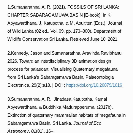
1.Sumanarathna, A. R. (2021). FOSSILS OF SRI LANKA:
CHAPTER SABARAGAMUWA BASIN [E-book]. In K.
Abyawardhana, J. Katupotha, & M. Aouititen (Eds.), Journal
of Wild Lanka (02 ed., Vol. 09, pp. 173–300). Department of
Wildlife Conservation Sri Lanka. Retrieved June 10, 2021
2.Kennedy, Jason and Sumanarathna, Aravinda Ravibhanu.
2026. Toward an interdisciplinary 3D animation design
process for palaeoart: Visualising Quaternary megafauna
from Sri Lanka’s Sabaragamuwa Basin. Palaeontologia
Electronica, 29(2):a18. | DOI :
https://doi.org/10.26879/1616
3.Sumanarathna, A. R., Jinadasa Katupotha, Kamal
Abyewardhana, & Buddhika Madurapperuma. (2017b).
Extinction of quaternary mammalian habitats of megafauna in
Sabaragamuwa Basin, Sri Lanka.
Journal of Eco
Astronomy
,
01
(01), 16–