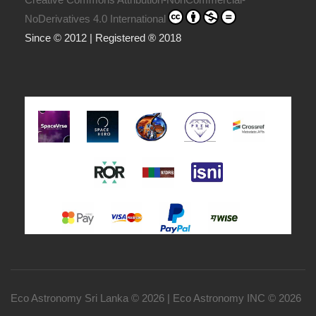
NoDerivatives 4.0 International
Since © 2012 | Registered ® 2018
Eco Astronomy Sri Lanka © 2026 | Eco Astronomy INC © 2026