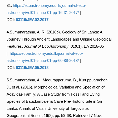
31.
https://ecoastronomy.edu.lk/journal-of-eco-
astronomy/vol01-isuue-01-pp-16-31-2017/
|
DOI:
63119/JEA02.2017
4.Sumanarathna, A. R. (2018b). Geology of Sri Lanka: A
Journey Through Ancient Landscapes and Unique Geological
Features.
Journal of Eco Astronomy
,
01
(01), EA 2018-05
|
https://ecoastronomy.edu.lk/journal-of-eco-
astronomy/vol01-isuue-01-pp-60-89-2018/
|
DOI:
63119/JEA05.2018
5.Sumanarathna, A., Madurapperuma, B., Kuruppuarachchi,
J., et al. (2016). Morphological Variation and Speciation of
Acavidae Family: A Case Study from Fossil and Living
Species of Batadombalena Cave Pre-Historic Site in Sri
Lanka. Annals of Valahi University of Targoviste,
Geographical Series, 16(2), pp. 59-68. Retrieved 7 Nov.