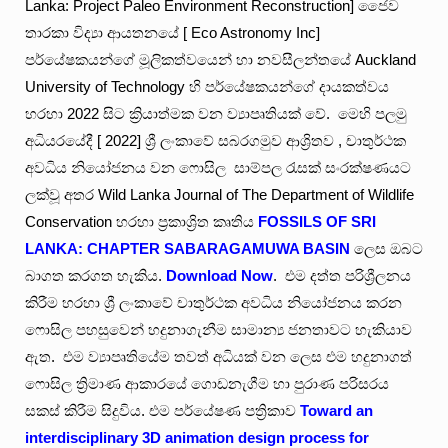
Lanka: Project Paleo Environment Reconstruction] ජෛව
තාරකා විද්‍යා ආයතනයේ [ Eco Astronomy Inc]
පර්යේෂකයන්ගේ මූලිකත්වයෙන් හා නවසීලන්තයේ Auckland
University of Technology හි පර්යේෂකයන්ගේ දායකත්වය
හරහා 2022 සිට ක්‍රියාත්මක වන ව්‍යාපෘතියක් වේ. මෙහි පලමු
අධියරයේදී [ 2022] ශ්‍රී ලංකාවේ සබරගමුව ආශ්‍රිතව , චාතුර්ථක
අවධිය නියෝජනය වන ෆොසිල සාම්පල රැසක් සංරක්ෂණයට
ලක්වූ අතර Wild Lanka Journal of The Department of Wildlife
Conservation හරහා ප්‍රකාශ්‍රිත කෘතිය
FOSSILS OF SRI
LANKA: CHAPTER SABARAGAMUWA BASIN
ලෙස ඔබට
බාගත කරගත හැකිය.
Download Now
. එම දත්ත පරිශ්‍රීලනය
කිරීම හරහා ශ්‍රී ලංකාවේ චාතුර්ථක අවධිය නියෝජනය කරන
ෆොසිල පහසුවෙන් හදුනාගැනීම සාමාන්‍ය ජනතාවට හැකියාව
ඇත. එම ව්‍යාපෘතියේම තවත් අධියක් වන ලෙස එම හදුනාගත්
ෆොසිල ත්‍රිමාණ ආකාරයේ ගොඩනැගීම හා පුරාණ පරිසරය
සකස් කිරීම සිදුවිය. එම පර්යේෂණ පත්‍රිකාව
Toward an
interdisciplinary 3D animation design process for