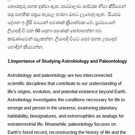
තොරතුරු පහත දක්වා ඇත. පාඨමාලාව සාර්ථක නිමා කිරීමෙන්
පසු සහතික පත්‍රය තැපෑල හරහා ඔබට ලැබෙනු ඇත. සියළුම
දේශන ඉංශ්‍රීසි මාධ්‍යන් පමණක් ක්‍රියාත්මක වේ. ප්‍රථමයෙන්
ලියාපදිංචි වන 50 දෙනා පමණක් තෝරාගන්න බව
කරුණාවෙන් සළකන්න. ලියාපදිංචියට පෙර පහත උපදෙස්
හොදින් කියවන්න.
1.Importance of Studying Astrobiology and Paleontology
Astrobiology and paleontology are two interconnected
scientific disciplines that contribute to our understanding of
life’s origins, evolution, and potential existence beyond Earth.
Astrobiology investigates the conditions necessary for life to
emerge and persist in the universe, examining planetary
habitability, biosignatures, and extremophiles as analogs for
extraterrestrial life. Meanwhile, paleontology focuses on
Earth’s fossil record, reconstructing the history of life and the