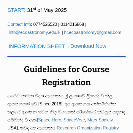
st
START
: 31
of May 2025
Contact Info
: 0774526520 | 0114216868 |
Info@ecoastronomy.edu.lk
|
hr.ecoastronomy@gmail.com
INFORMATION SHEET
:
Download Now
Guidelines for Course
Registration
ජෛව තාරකා විද්‍යා ආයතනය ශ්‍රී ලංකාවේ ලියාපදිංචි නිල
ආයතනයක් වේ [Since 2018]. අප ආයතනය අන්තර්ජාතික
තලයේ ආයතන සමඟ නිල වශයෙන් පර්යේෂණ කටයුතු සඳහාද
සම්බන්ඳ වී ඇත[
Space Hero
,
SpaceVrse
,
Mars Society
USA]. තවද අප ආයතනය
Research Organization Registry