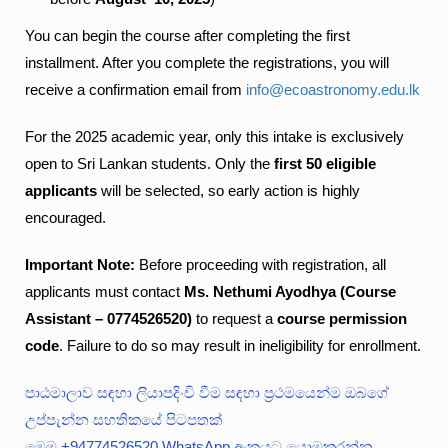
You can begin the course after completing the first
installment. After you complete the registrations, you will
receive a confirmation email from
info@ecoastronomy.edu.lk
For the 2025 academic year, only this intake is exclusively
open to Sri Lankan students. Only the
first 50 eligible
applicants
will be selected, so early action is highly
encouraged.
Important Note:
Before proceeding with registration, all
applicants must contact
Ms. Nethumi Ayodhya (Course
Assistant – 0
774526520
)
to request a
course permission
code
. Failure to do so may result in ineligibility for enrollment.
පාඨමාලාව සඳහා ලියාපදිංචි වීම සඳහා ප්‍රථමයෙන්ම ඔබගේ
උප්පැන්න සහතිකයේ පිටපතක්
මෙම +94774526520 WhatsApp අංකයට යොමුකරන්න.