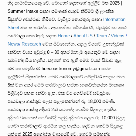
හිද සාමාජිකයෙකු වේ. බොහෝ දෙනාගේ ඉල්ලීම මත 2025 |
Summer Intake සඳහා පමණක් අයදුම් කිරීමට ශ්‍රී ලාංකික
සිසුන්ට අවස්ථාව හිමිවේ. වැඩිදුර තොරතුරු සඳහා
Information
Sheet
බාගත කරන්න. ආයතනික, පර්යේෂණ, වැඩමුළු හා පෙර
පාඨමාලා තොරතුරු සඳහා
Home
/
About US
/
Team
/
Videos
/
News
/
Research
වෙත පිවිසෙන්න. අදාල විශයට උනන්දුවක්
දක්වන වයස අවුරුදු 8 – 30 අතර ඕනෑම අයෙකුට මේ සඳහා
සම්බන්ඳ විය හැකිය. සඳහන් කර ඇති මෙම වයස් සීමාව තුළ
ඔබ නොමැතිනම් hr.ecoastronomy@gmail.com වෙත
ඉල්ලීමක් සිදුකරන්න. මෙම පාඨමාලාවේ සම්පූර්ණ කාලය මාස
5ක් වන අතර මෙම පාඨමාලාව හරහා සාකච්ජාකරන මාතෘකා
පිළිබඳව පහත දක්වා ඇත. එක වර ගෙවීමේදී සම්පූර්ණ
පාඨමාලා ගාස්තුව ලෙස සැලකෙන්නේ රු. 18,000 පමණි.
පාඨමාලා ගාස්තු අදියර 2ක් යටතේද ගෙවීම් සිදුකල හැකිය.
අදියර වශයෙන් ගෙවීමේදී පළමු අදියරය ලෙස රු. 10,000 මුලද
ගෙවා පාඨාමාලාව ආරම්භ කල හැකිය. දෙවන ගෙවීම සිදුකළ
යුත්තේ 2025 අගෝස්තු මාසයේදී වේ. ගෙවීම සම්භන්ද