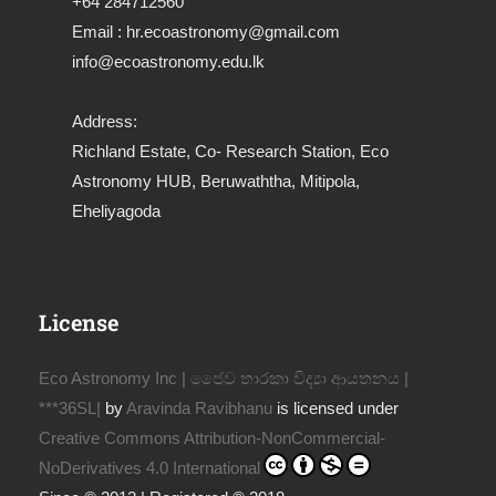
+64 284712560
Email : hr.ecoastronomy@gmail.com
info@ecoastronomy.edu.lk
Address:
Richland Estate, Co- Research Station, Eco
Astronomy HUB, Beruwaththa, Mitipola,
Eheliyagoda
License
Eco Astronomy Inc | ජෛව තාරකා විද්‍යා ආයතනය |
***36SL|
by
Aravinda Ravibhanu
is licensed under
Creative Commons Attribution-NonCommercial-
NoDerivatives 4.0 International