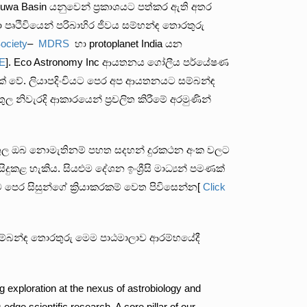
uwa Basin යනුවෙන් ප්‍රකාශයට පත්කර ඇති අතර
 පෘථිවියෙන් පරිබාහිර ජීවය සම්භන්ඳ තොරතුරු
ociety
–
MDRS
හා protoplanet India යන
E
]. Eco Astronomy Inc ආයතනය ගෝලීය පර්යේෂණ
වේ. ලියාපදිංචියට පෙර අප ආයතනයට සම්බන්ඳ
ව තුල නිවැරදි ආකාරයෙන් ප්‍රචලිත කිරීමේ අරමුණින්
ාව තුල ඔබ නොමැතිනම් පහත සදහන් දුරකථන අංක වලට
ළ හැකිය. සියළුම දේශන ඉංශ්‍රීසි මාධ්‍යන් පමණක්
ර සිසුන්ගේ ක්‍රියාකරකම් වෙත පිවිසෙන්න[
Click
ර සම්බන්ඳ තොරතුරු මෙම පාඨමාලාව ආරම්භයේදී
ng exploration at the nexus of astrobiology and
-edge scientific research. A core pillar of our