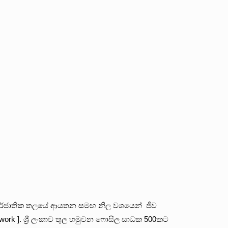
අන්තර්ජාතික තලයේ ආයතන සමඟ නිල වශයෙන් ජීව
twork ]. ශ්‍රී ලංකාව තුල හමුවන ෆොසිල සාධක 500කට