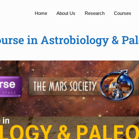
Home
About Us
Research
Courses
ourse in Astrobiology & Pa