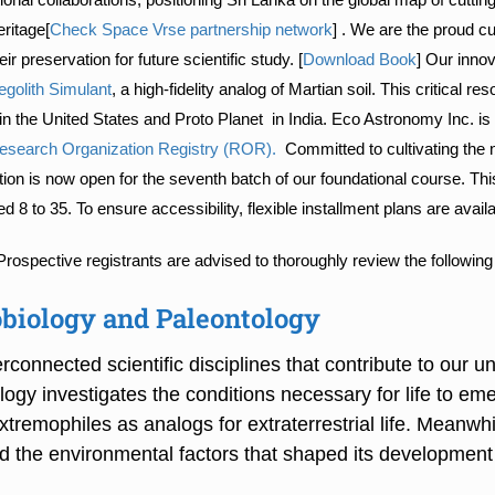
eritage[
Check Space Vrse partnership network
] . We are the proud cu
 preservation for future scientific study. [
Download Book
] Our innov
golith Simulant
, a high-fidelity analog of Martian soil. This critical r
the United States and Proto Planet in India. Eco Astronomy Inc. is a r
Research Organization Registry (ROR).
Committed to cultivating the n
tion is now open for the seventh batch of our foundational course. T
d 8 to 35. To ensure accessibility, flexible installment plans are avail
tive registrants are advised to thoroughly review the following instr
obiology and Paleontology
connected scientific disciplines that contribute to our und
logy investigates the conditions necessary for life to em
extremophiles as analogs for extraterrestrial life. Meanwh
and the environmental factors that shaped its development 