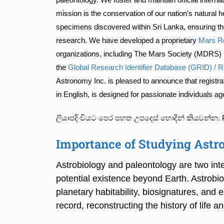
mission is the conservation of our nation’s natural h
specimens discovered within Sri Lanka, ensuring their
research. We have developed a proprietary
Mars Re
organizations, including The Mars Society (MDRS) in 
the
Global Research Identifier Database (GRID) / 
Astronomy Inc. is pleased to announce that registra
in English, is designed for passionate individuals age
ලියාපදිංචියට පෙර පහත උපදෙස් හොදින් කියවන්න. Prospec
Importance of Studying Astr
Astrobiology and paleontology are two inter
potential existence beyond Earth. Astrobio
planetary habitability, biosignatures, and 
record, reconstructing the history of life 