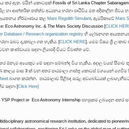
 කර ඇත. එයින් කොටසක් Fossils of Sri Lanka Chapter Sabaragam
ිල හා ආන්තරික තත්ත්ව අධ්‍යනය හරහා පෘථිවිය මත අදීකාලින ජීවය හා
 ආයතනය නිර්මාණාය කල
Mars Regolith Simulant
, ඇමරිකාවේ
Mars S
Eco Astronomy Inc. & The Mars Society Discussion [
CLICK HER
er Database / Research organization registry
හි ලේඛනගත ආයතනයක් 
 හරහා ඔබට දැකබලා ගත හැකිය. [
CLICK HERE
]. මෙම විෂය ශ්‍රී ලංකා
ර අටවන කණ්ඩායම සඳහා ලියාපදිංචියට විවෘත්ත වේ.
5 අතර ඕනෑම අයෙකුට මේ සඳහා සම්බන්ඳ විය හැකිය. අදාල වයස් සීම
ණ කාලය මාස 3 ක් වන අතර පාඨමාලා ගාස්තු කොටස් වශයෙන් ගෙවීම සිදුක
Sheet
බාගත කරන්න. පාඨමාලාව පිළිබඳ සරළ අවබෝධයක් ලබාගැනීමට පෙ
ීම සඳහා [
Click Here]
ණක් වන YSP Project or Eco Astronomy Internship පහසුකම ලබදෙන අත
idisciplinary astronomical research institution, dedicated to pioneeri
ional collaborations, positioning Sri Lanka on the global map of cutting