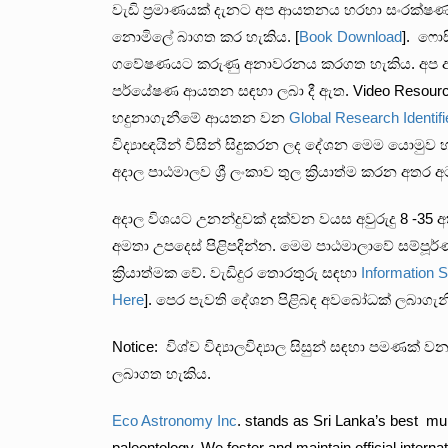
වැඩි ප්‍රමාණයක් දැනට අප ආයතනය හරහා සංරක්ෂණය
නොමිලේ බාගත කර හැකිය. [
Book Download
]. ෆොස
ගවේෂණයට කරුණු අනාවරනය කරගත හැකිය. අප
පර්යේෂණ ආයතන සඳහා ලබා දී ඇත. Video Resource: 
හදුනාගැනීමේ ආයතන වන
Global Research Identifi
විද්‍යාඥයින් විසින් සිදුකරන ලද දේශන මෙම යොමුව
අදාල පාඨමාලව ශ්‍රී ලංකාව තුල ක්‍රියාත්ම කරන අත
අදාල විශයට උනන්දුවක් දක්වන වයස අවුරුදු 8 -3
අමතා උපදෙස් පිළිපදින්න. මෙම පාඨමාලාවේ සම්පූර්
ක්‍රියාත්මක වේ. වැඩිදුර තොරතුරු සඳහා
Information 
Here
]. පෙර පැවති දේශන පිළිබඳ අවබෝධක් ලබාගැන
Notice: විශ්ව විද්‍යාලවිද්‍යාල සිසුන් සඳහා පම
ලබාගත හැකිය.
Eco Astronomy Inc
. stands as Sri Lanka’s best mult
paleontology. We foster and maintain official internat