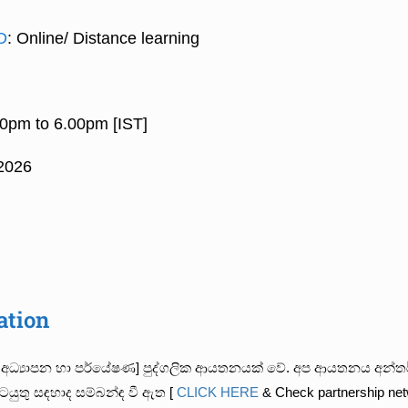
D
: Online/ Distance learning
00pm to 6.00pm [IST]
2026
ation
ිංචි [ අධ්‍යාපන හා පර්යේෂණ] පුද්ගලික ආයතනයක් වේ. අප ආයතනය 
 කටයුතු සඳහාද සම්බන්ඳ වී ඇත [
CLICK HERE
& Check partnership ne